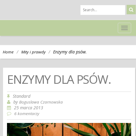
TOG
NAVI
/
/
Enzymy dla psów.
Home
Mity i prawdy
ENZYMY DLA PSÓW.
Standard
by
Boguslawa Czarnowska
25 marca 2013
6 komentarzy