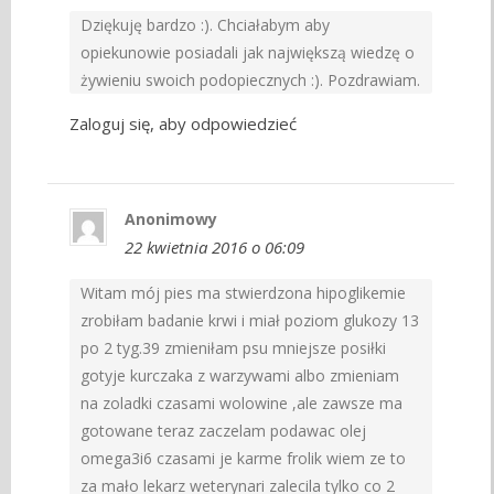
Dziękuję bardzo :). Chciałabym aby
opiekunowie posiadali jak największą wiedzę o
żywieniu swoich podopiecznych :). Pozdrawiam.
Zaloguj się, aby odpowiedzieć
Anonimowy
22 kwietnia 2016 o 06:09
Witam mój pies ma stwierdzona hipoglikemie
zrobiłam badanie krwi i miał poziom glukozy 13
po 2 tyg.39 zmieniłam psu mniejsze posiłki
gotyje kurczaka z warzywami albo zmieniam
na zoladki czasami wolowine ,ale zawsze ma
gotowane teraz zaczelam podawac olej
omega3i6 czasami je karme frolik wiem ze to
za mało lekarz weterynari zalecila tylko co 2