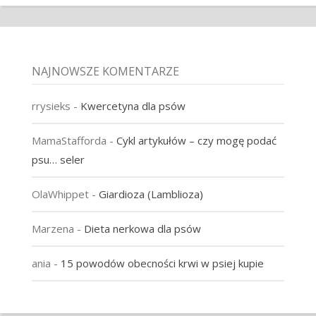
NAJNOWSZE KOMENTARZE
rrysieks
-
Kwercetyna dla psów
MamaStafforda
-
Cykl artykułów – czy mogę podać
psu… seler
OlaWhippet
-
Giardioza (Lamblioza)
Marzena
-
Dieta nerkowa dla psów
ania
-
15 powodów obecności krwi w psiej kupie