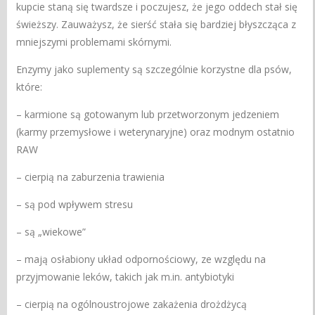
kupcie staną się twardsze i poczujesz, że jego oddech stał się
świeższy. Zauważysz, że sierść stała się bardziej błyszcząca z
mniejszymi problemami skórnymi.
Enzymy jako suplementy są szczególnie korzystne dla psów,
które:
– karmione są gotowanym lub przetworzonym jedzeniem
(karmy przemysłowe i weterynaryjne) oraz modnym ostatnio
RAW
– cierpią na zaburzenia trawienia
– są pod wpływem stresu
– są „wiekowe”
– mają osłabiony układ odpornościowy, ze względu na
przyjmowanie leków, takich jak m.in. antybiotyki
– cierpią na ogólnoustrojowe zakażenia drożdżycą