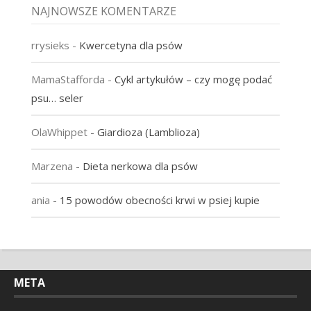
NAJNOWSZE KOMENTARZE
rrysieks
-
Kwercetyna dla psów
MamaStafforda
-
Cykl artykułów – czy mogę podać
psu… seler
OlaWhippet
-
Giardioza (Lamblioza)
Marzena
-
Dieta nerkowa dla psów
ania
-
15 powodów obecności krwi w psiej kupie
META