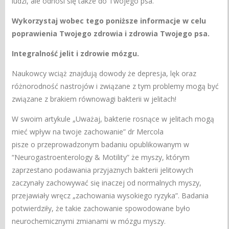
ludzi, ale odnosi się także do Twojego psa.
Wykorzystaj wobec tego poniższe informacje w celu
poprawienia Twojego zdrowia i zdrowia Twojego psa.
Integralność jelit i zdrowie mózgu.
Naukowcy wciąż znajdują dowody że depresja, lęk oraz
różnorodność nastrojów i związane z tym problemy mogą być
związane z brakiem równowagi bakterii w jelitach!
W swoim artykule „Uważaj, bakterie rosnące w jelitach mogą
mieć wpływ na twoje zachowanie” dr Mercola
pisze o przeprowadzonym badaniu opublikowanym w
“Neurogastroenterology & Motility” że myszy, którym
zaprzestano podawania przyjaznych bakterii jelitowych
zaczynały zachowywać się inaczej od normalnych myszy,
przejawiały wręcz „zachowania wysokiego ryzyka”. Badania
potwierdziły, że takie zachowanie spowodowane było
neurochemicznymi zmianami w mózgu myszy.