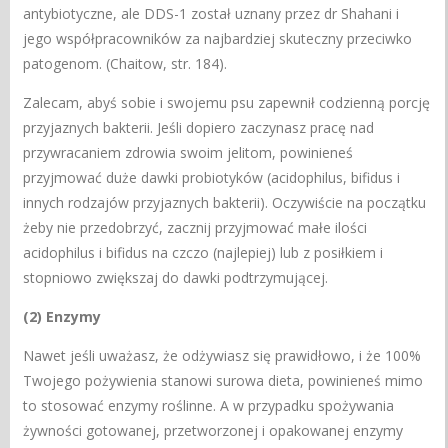
antybiotyczne, ale DDS-1 został uznany przez dr Shahani i
jego współpracowników za najbardziej skuteczny przeciwko
patogenom. (Chaitow, str. 184).
Zalecam, abyś sobie i swojemu psu zapewnił codzienną porcję
przyjaznych bakterii. Jeśli dopiero zaczynasz pracę nad
przywracaniem zdrowia swoim jelitom, powinieneś
przyjmować duże dawki probiotyków (acidophilus, bifidus i
innych rodzajów przyjaznych bakterii). Oczywiście na początku
żeby nie przedobrzyć, zacznij przyjmować małe ilości
acidophilus i bifidus na czczo (najlepiej) lub z posiłkiem i
stopniowo zwiększaj do dawki podtrzymującej.
(2) Enzymy
Nawet jeśli uważasz, że odżywiasz się prawidłowo, i że 100%
Twojego pożywienia stanowi surowa dieta, powinieneś mimo
to stosować enzymy roślinne. A w przypadku spożywania
żywności gotowanej, przetworzonej i opakowanej enzymy