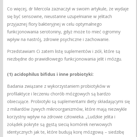
Co więcej, dr Mercola zaznaczył w swoim artykule, że wydaje
się być sensowne, nieustanne uzupełnianie w jelitach
przyjaznej flory bakteryjnej w celu optymalnego
funkcjonowania serotoniny, gdyż może to mieć ogromny
wpływ na nastrój, zdrowie psychiczne i zachowanie.
Przedstawiam Ci zatem listę suplementów i ziół, które są
niezbędne do prawidłowego funkcjonowania jelit i mózgu.
(1) acidophilus bifidus i inne probiotyki:
Badania związane z wykorzystaniem probiotyków w
profilaktyce i leczeniu chorób mózgowych są bardzo
obiecujące. Probiotyki są suplementami diety składającymi się
z miliardów żywych mikroorganizmów, które mają niezwykle
korzystny wpływ na zdrowie człowieka. „Ludzkie jelita i
żołądek pokryte są gęstą siecią komórek nerwowych
identycznych jak te, które budują korę mózgową – siedzibę