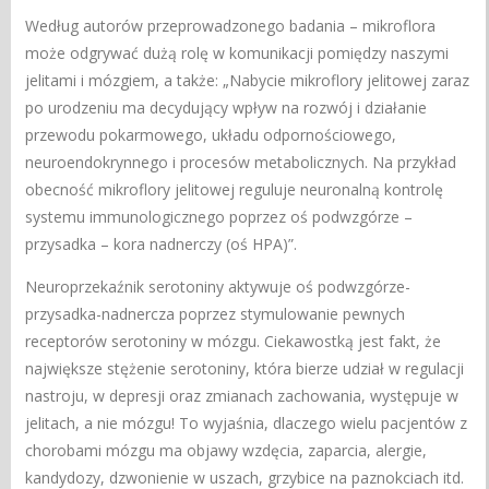
Według autorów przeprowadzonego badania – mikroflora
może odgrywać dużą rolę w komunikacji pomiędzy naszymi
jelitami i mózgiem, a także: „Nabycie mikroflory jelitowej zaraz
po urodzeniu ma decydujący wpływ na rozwój i działanie
przewodu pokarmowego, układu odpornościowego,
neuroendokrynnego i procesów metabolicznych. Na przykład
obecność mikroflory jelitowej reguluje neuronalną kontrolę
systemu immunologicznego poprzez oś podwzgórze –
przysadka – kora nadnerczy (oś HPA)”.
Neuroprzekaźnik serotoniny aktywuje oś podwzgórze-
przysadka-nadnercza poprzez stymulowanie pewnych
receptorów serotoniny w mózgu. Ciekawostką jest fakt, że
największe stężenie serotoniny, która bierze udział w regulacji
nastroju, w depresji oraz zmianach zachowania, występuje w
jelitach, a nie mózgu! To wyjaśnia, dlaczego wielu pacjentów z
chorobami mózgu ma objawy wzdęcia, zaparcia, alergie,
kandydozy, dzwonienie w uszach, grzybice na paznokciach itd.