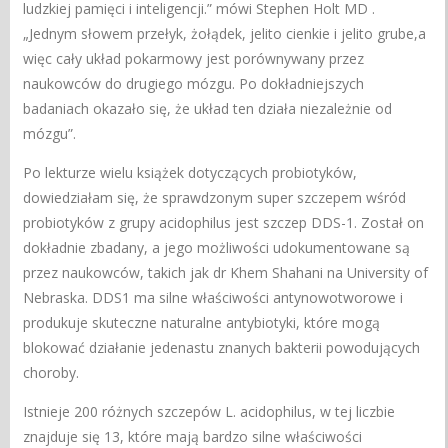
ludzkiej pamięci i inteligencji.” mówi Stephen Holt MD .
„Jednym słowem przełyk, żołądek, jelito cienkie i jelito grube,a
więc cały układ pokarmowy jest porównywany przez
naukowców do drugiego mózgu. Po dokładniejszych
badaniach okazało się, że układ ten działa niezależnie od
mózgu”.
Po lekturze wielu książek dotyczących probiotyków,
dowiedziałam się, że sprawdzonym super szczepem wśród
probiotyków z grupy acidophilus jest szczep DDS-1. Został on
dokładnie zbadany, a jego możliwości udokumentowane są
przez naukowców, takich jak dr Khem Shahani na University of
Nebraska. DDS1 ma silne właściwości antynowotworowe i
produkuje skuteczne naturalne antybiotyki, które mogą
blokować działanie jedenastu znanych bakterii powodujących
choroby.
Istnieje 200 różnych szczepów L. acidophilus, w tej liczbie
znajduje się 13, które mają bardzo silne właściwości