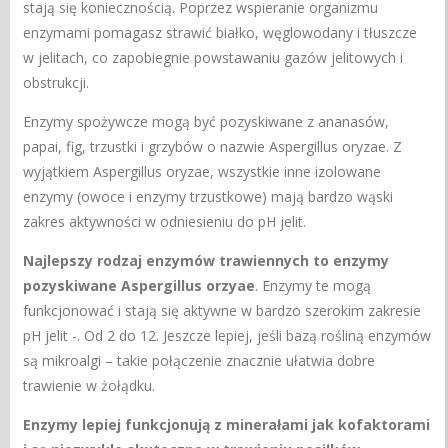
stają się koniecznością. Poprzez wspieranie organizmu
enzymami pomagasz strawić białko, węglowodany i tłuszcze
w jelitach, co zapobiegnie powstawaniu gazów jelitowych i
obstrukcji.
Enzymy spożywcze mogą być pozyskiwane z ananasów,
papai, fig, trzustki i grzybów o nazwie Aspergillus oryzae. Z
wyjątkiem Aspergillus oryzae, wszystkie inne izolowane
enzymy (owoce i enzymy trzustkowe) mają bardzo wąski
zakres aktywności w odniesieniu do pH jelit.
Najlepszy rodzaj enzymów trawiennych to enzymy
pozyskiwane Aspergillus orzyae
. Enzymy te mogą
funkcjonować i stają się aktywne w bardzo szerokim zakresie
pH jelit -. Od 2 do 12. Jeszcze lepiej, jeśli bazą rośliną enzymów
są mikroalgi – takie połączenie znacznie ułatwia dobre
trawienie w żołądku.
Enzymy lepiej funkcjonują z minerałami jak kofaktorami