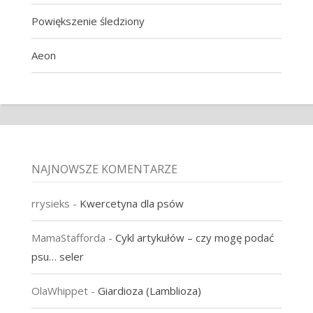
Powiększenie śledziony
Aeon
NAJNOWSZE KOMENTARZE
rrysieks
-
Kwercetyna dla psów
MamaStafforda
-
Cykl artykułów – czy mogę podać
psu… seler
OlaWhippet
-
Giardioza (Lamblioza)