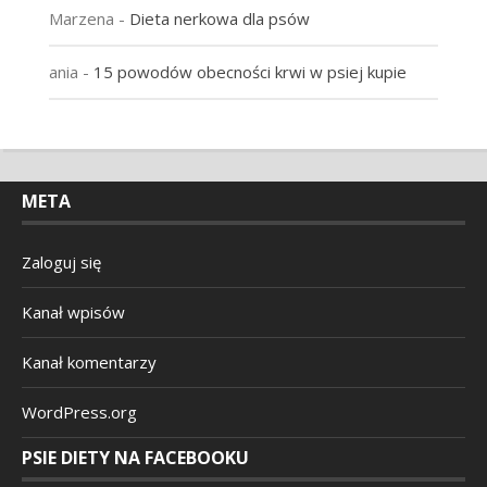
Marzena
-
Dieta nerkowa dla psów
ania
-
15 powodów obecności krwi w psiej kupie
META
Zaloguj się
Kanał wpisów
Kanał komentarzy
WordPress.org
PSIE DIETY NA FACEBOOKU