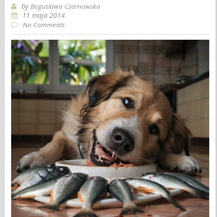
by
Boguslawa Czarnowska
11 maja 2014
No Comments