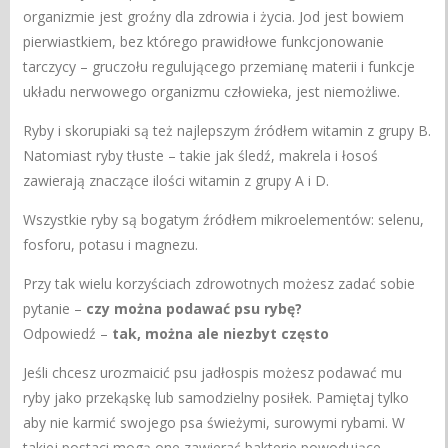
organizmie jest groźny dla zdrowia i życia. Jod jest bowiem
pierwiastkiem, bez którego prawidłowe funkcjonowanie
tarczycy – gruczołu regulującego przemianę materii i funkcje
układu nerwowego organizmu człowieka, jest niemożliwe.
Ryby i skorupiaki są też najlepszym źródłem witamin z grupy B.
Natomiast ryby tłuste – takie jak śledź, makrela i łosoś
zawierają znaczące ilości witamin z grupy A i D.
Wszystkie ryby są bogatym źródłem mikroelementów: selenu,
fosforu, potasu i magnezu.
Przy tak wielu korzyściach zdrowotnych możesz zadać sobie
pytanie –
czy można podawać psu rybę?
Odpowiedź –
tak, można ale niezbyt często
Jeśli chcesz urozmaicić psu jadłospis możesz podawać mu
ryby jako przekąskę lub samodzielny posiłek. Pamiętaj tylko
aby nie karmić swojego psa świeżymi, surowymi rybami. W
takiej postaci mogą one zawierać bakterie powodujące