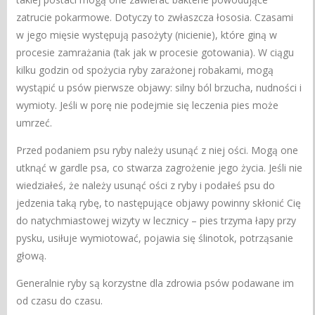
zatrucie pokarmowe. Dotyczy to zwłaszcza łososia. Czasami
w jego mięsie występują pasożyty (nicienie), które giną w
procesie zamrażania (tak jak w procesie gotowania). W ciągu
kilku godzin od spożycia ryby zarażonej robakami, mogą
wystąpić u psów pierwsze objawy: silny ból brzucha, nudności i
wymioty. Jeśli w porę nie podejmie się leczenia pies może
umrzeć.
Przed podaniem psu ryby należy usunąć z niej ości. Mogą one
utknąć w gardle psa, co stwarza zagrożenie jego życia. Jeśli nie
wiedziałeś, że należy usunąć ości z ryby i podałeś psu do
jedzenia taką rybę, to następujące objawy powinny skłonić Cię
do natychmiastowej wizyty w lecznicy – pies trzyma łapy przy
pysku, usiłuje wymiotować, pojawia się ślinotok, potrząsanie
głową.
Generalnie ryby są korzystne dla zdrowia psów podawane im
od czasu do czasu.