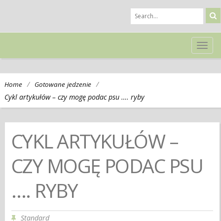
TOG
NAVI
/
/
Home
Gotowane jedzenie
Cykl artykułów – czy mogę podac psu …. ryby
CYKL ARTYKUŁÓW –
CZY MOGĘ PODAC PSU
…. RYBY
Standard