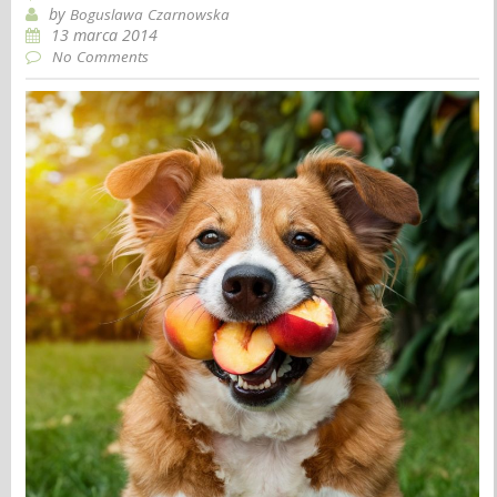
by
Boguslawa Czarnowska
13 marca 2014
No Comments