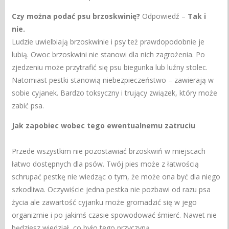
Czy można podać psu brzoskwinię?
Odpowiedź –
Tak i
nie.
Ludzie uwielbiają brzoskwinie
i psy też prawdopodobnie je
lubią. Owoc brzoskwini nie stanowi dla nich zagrożenia. Po
zjedzeniu może przytrafić się psu biegunka lub luźny stolec.
Natomiast pestki stanowią niebezpieczeństwo – zawierają w
sobie cyjanek. Bardzo toksyczny i trujący związek, który może
zabić psa.
Jak zapobiec wobec tego ewentualnemu zatruciu
Przede wszystkim nie pozostawiać brzoskwiń w miejscach
łatwo dostępnych dla psów. Twój pies może z łatwością
schrupać pestkę nie wiedząc o tym, że może ona być dla niego
szkodliwa. Oczywiście jedna pestka nie pozbawi od razu psa
życia ale zawartość cyjanku może gromadzić się w jego
organizmie i po jakimś czasie spowodować śmierć. Nawet nie
będziesz wiedział, co było tego przyczyną.