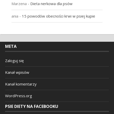
Marzena
-
Dieta nerkowa dla psów
ania
-
15 powodów obecności krwi w psiej kupie
META
Zaloguj się
Kanał wpisów
Kanał komentarzy
WordPress.org
PSIE DIETY NA FACEBOOKU