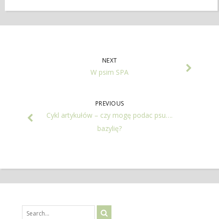
NEXT
W psim SPA
PREVIOUS
Cykl artykułów – czy mogę podac psu….
bazylię?