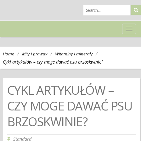
TOG
NAVI
/
/
/
Home
Mity i prawdy
Witaminy i minerały
Cykl artykułów – czy moge dawać psu brzoskwinie?
CYKL ARTYKUŁÓW –
CZY MOGE DAWAĆ PSU
BRZOSKWINIE?
Standard