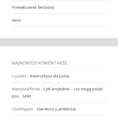
Powiększenie śledziony
Aeon
NAJNOWSZE KOMENTARZE
rrysieks
-
Kwercetyna dla psów
MamaStafforda
-
Cykl artykułów – czy mogę podać
psu… seler
OlaWhippet
-
Giardioza (Lamblioza)