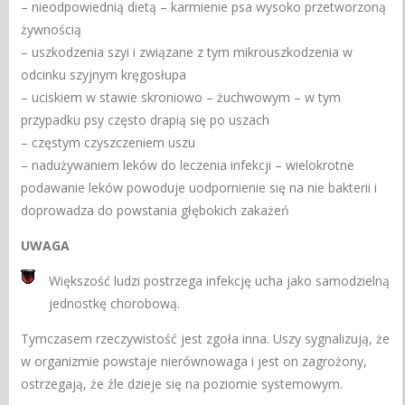
– nieodpowiednią dietą – karmienie psa wysoko przetworzoną
żywnością
– uszkodzenia szyi i związane z tym mikrouszkodzenia w
odcinku szyjnym kręgosłupa
– uciskiem w stawie skroniowo – żuchwowym – w tym
przypadku psy często drapią się po uszach
– częstym czyszczeniem uszu
– nadużywaniem leków do leczenia infekcji – wielokrotne
podawanie leków powoduje uodpornienie się na nie bakterii i
doprowadza do powstania głębokich zakażeń
UWAGA
Większość ludzi postrzega infekcję ucha jako samodzielną
jednostkę chorobową.
Tymczasem rzeczywistość jest zgoła inna. Uszy sygnalizują, że
w organizmie powstaje nierównowaga i jest on zagrożony,
ostrzegają, że źle dzieje się na poziomie systemowym.