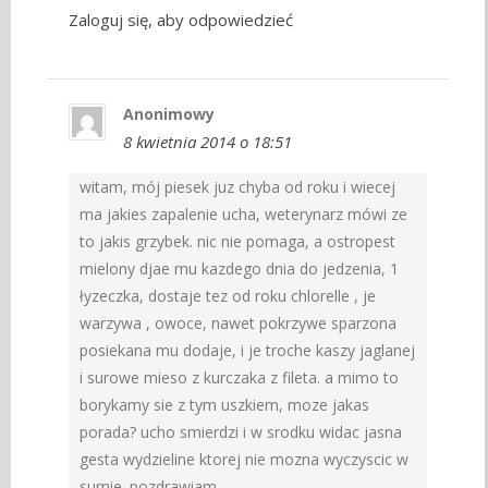
Zaloguj się, aby odpowiedzieć
Anonimowy
8 kwietnia 2014 o 18:51
witam, mój piesek juz chyba od roku i wiecej
ma jakies zapalenie ucha, weterynarz mówi ze
to jakis grzybek. nic nie pomaga, a ostropest
mielony djae mu kazdego dnia do jedzenia, 1
łyzeczka, dostaje tez od roku chlorelle , je
warzywa , owoce, nawet pokrzywe sparzona
posiekana mu dodaje, i je troche kaszy jaglanej
i surowe mieso z kurczaka z fileta. a mimo to
borykamy sie z tym uszkiem, moze jakas
porada? ucho smierdzi i w srodku widac jasna
gesta wydzieline ktorej nie mozna wyczyscic w
sumie. pozdrawiam