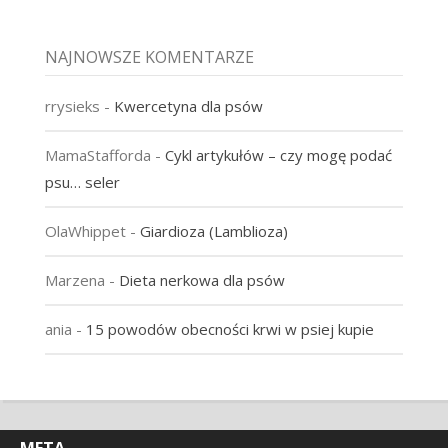
NAJNOWSZE KOMENTARZE
rrysieks
-
Kwercetyna dla psów
MamaStafforda
-
Cykl artykułów – czy mogę podać
psu… seler
OlaWhippet
-
Giardioza (Lamblioza)
Marzena
-
Dieta nerkowa dla psów
ania
-
15 powodów obecności krwi w psiej kupie