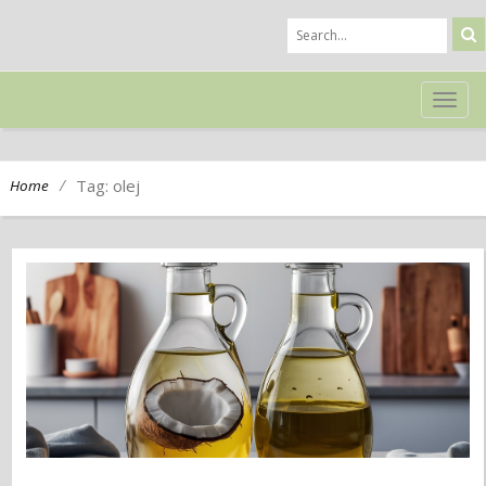
TOG
NAVI
/
Tag: olej
Home