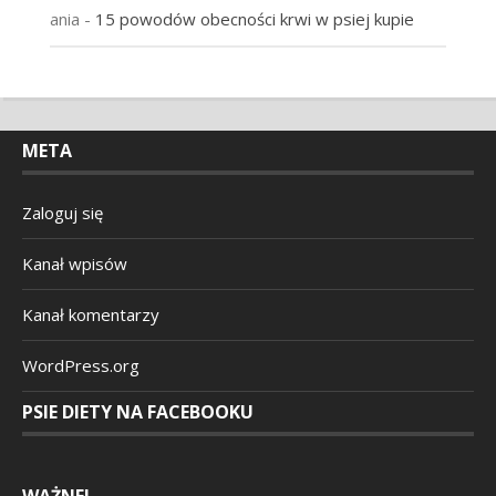
ania
-
15 powodów obecności krwi w psiej kupie
META
Zaloguj się
Kanał wpisów
Kanał komentarzy
WordPress.org
PSIE DIETY NA FACEBOOKU
WAŻNE!