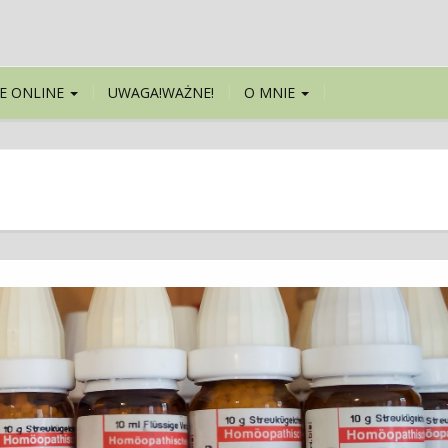
E ONLINE
UWAGA!WAŻNE!
O MNIE