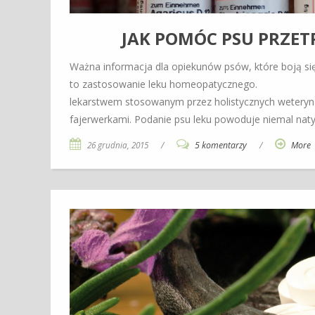
JAK POMÓC PSU PRZET
Ważna informacja dla opiekunów psów, które boją si
to zastosowanie leku homeopatycznego. Phos
lekarstwem stosowanym przez holistycznych weteryna
fajerwerkami. Podanie psu leku powoduje niemal nat
26 grudnia, 2015
/
5 komentarzy
/
More