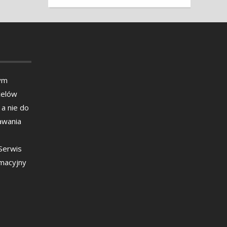
ym
celów
 a nie do
awania
 Serwis
rmacyjny