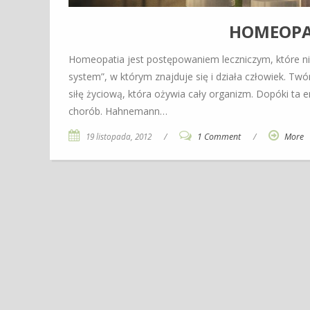
HOMEOPAT
Homeopatia jest postępowaniem leczniczym, które ni
system”, w którym znajduje się i działa człowiek. Tw
siłę życiową, która ożywia cały organizm. Dopóki ta e
chorób. Hahnemann…
19 listopada, 2012
/
1 Comment
/
More