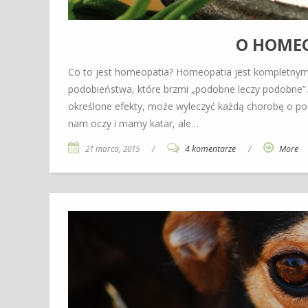
O HOMEO
Co to jest homeopatia? Homeopatia jest kompletnym
podobieństwa, które brzmi „podobne leczy podobne”
określone efekty, może wyleczyć każdą chorobę o po
nam oczy i mamy katar, ale…
21 marca, 2015
/
4 komentarze
/
More