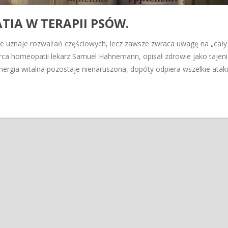
IA W TERAPII PSÓW.
e uznaje rozważań częściowych, lecz zawsze zwraca uwagę na „cały
órca homeopatii lekarz Samuel Hahnemann, opisał zdrowie jako tajen
nergia witalna pozostaje nienaruszona, dopóty odpiera wszelkie ataki