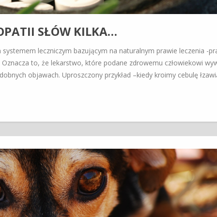
PATII SŁÓW KILKA…
 systemem leczniczym bazującym na naturalnym prawie leczenia -pr
. Oznacza to, że lekarstwo, które podane zdrowemu człowiekowi wy
dobnych objawach. Uproszczony przykład –kiedy kroimy cebulę łzawi