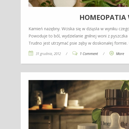
HOMEOPATIA 
Kamień nazębny. Wciska się w dziąsła w wyniku czego 
Powoduje to ból, wydzielanie gnilnej woni z pyszczka o
Trudno jest utrzymać psie zęby w doskonałej formie.
31 grudnia, 2012
/
1 Comment
/
More