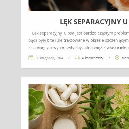
LĘK SEPARACYJNY U
Lęk separacyjny u psa jest bardzo częstym probleme
bądź były bite i źle traktowane w okresie szczenięcy
szczenięcym wytworzyły zbyt silną więź z właściciele
30 listopada, 2014
/
6 komentarzy
/
Mor