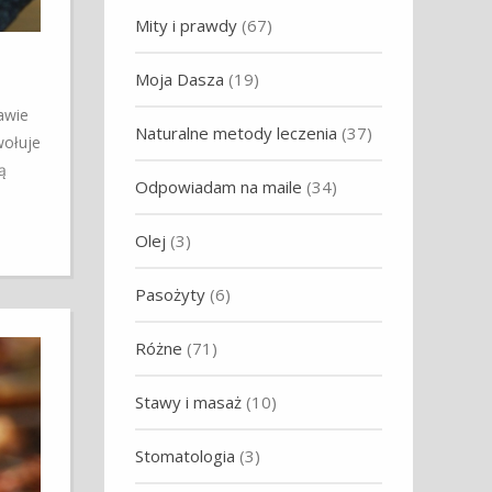
Mity i prawdy
(67)
Moja Dasza
(19)
awie
Naturalne metody leczenia
(37)
wołuje
ą
Odpowiadam na maile
(34)
Olej
(3)
Pasożyty
(6)
Różne
(71)
Stawy i masaż
(10)
Stomatologia
(3)