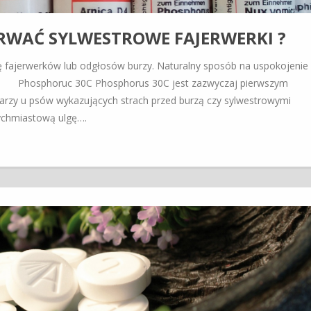
RWAĆ SYLWESTROWE FAJERWERKI ?
ę fajerwerków lub odgłosów burzy. Naturalny sposób na uspokojenie
phoruc 30C Phosphorus 30C jest zazwyczaj pierwszym
rzy u psów wykazujących strach przed burzą czy sylwestrowymi
ychmiastową ulgę….