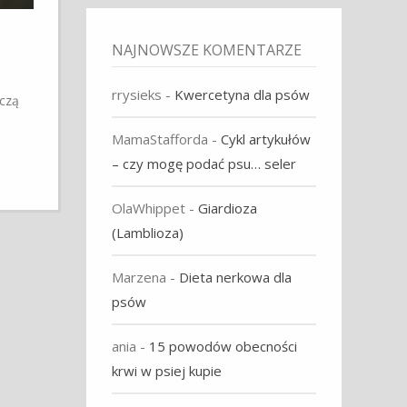
NAJNOWSZE KOMENTARZE
rrysieks
-
Kwercetyna dla psów
iczą
MamaStafforda
-
Cykl artykułów
– czy mogę podać psu… seler
OlaWhippet
-
Giardioza
(Lamblioza)
Marzena
-
Dieta nerkowa dla
psów
ania
-
15 powodów obecności
krwi w psiej kupie