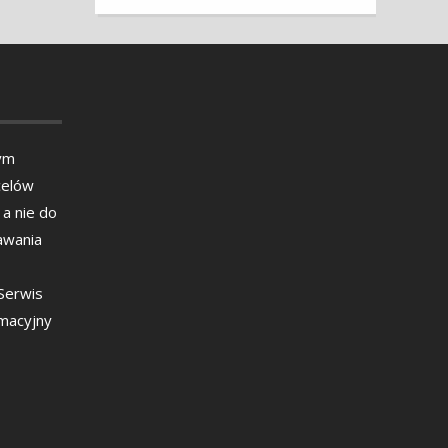
ym
celów
 a nie do
awania
 Serwis
rmacyjny