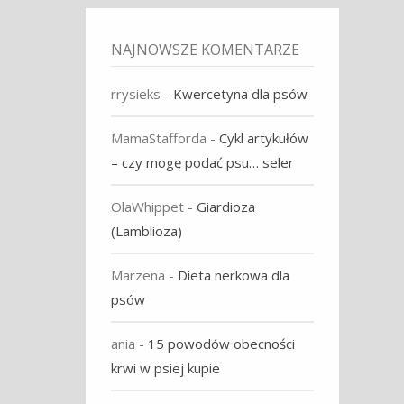
NAJNOWSZE KOMENTARZE
rrysieks
-
Kwercetyna dla psów
MamaStafforda
-
Cykl artykułów
– czy mogę podać psu… seler
OlaWhippet
-
Giardioza
(Lamblioza)
Marzena
-
Dieta nerkowa dla
psów
ania
-
15 powodów obecności
krwi w psiej kupie