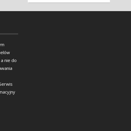
ym
celów
 a nie do
awania
 Serwis
rmacyjny