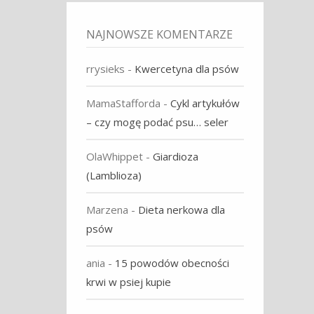
NAJNOWSZE KOMENTARZE
rrysieks
-
Kwercetyna dla psów
MamaStafforda
-
Cykl artykułów
– czy mogę podać psu… seler
OlaWhippet
-
Giardioza
(Lamblioza)
Marzena
-
Dieta nerkowa dla
psów
ania
-
15 powodów obecności
krwi w psiej kupie