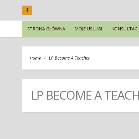
STRONA GŁÓWNA
MOJE USŁUGI
KONSULTACJ
/
LP Become A Teacher
Home
LP BECOME A TEAC